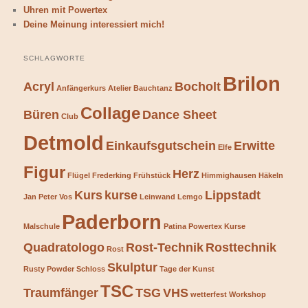
Uhren mit Powertex
Deine Meinung interessiert mich!
SCHLAGWORTE
Brilon
Acryl
Bocholt
Anfängerkurs
Atelier
Bauchtanz
Collage
Büren
Dance Sheet
Club
Detmold
Einkaufsgutschein
Erwitte
Elfe
Figur
Herz
Flügel
Frederking
Frühstück
Himmighausen
Häkeln
Kurs
kurse
Lippstadt
Jan Peter Vos
Leinwand
Lemgo
Paderborn
Malschule
Patina
Powertex Kurse
Quadratologo
Rost-Technik
Rosttechnik
Rost
Skulptur
Rusty Powder
Schloss
Tage der Kunst
TSC
Traumfänger
TSG
VHS
wetterfest
Workshop