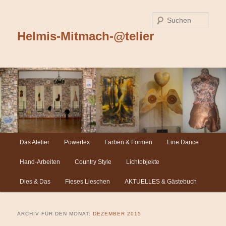
Such
Helmis-Mitmach-@telier
Hauptmenü
Das Atelier
Powertex
Farben & Formen
Line Dance
Zum
Zum
Hand-Arbeiten
Country Style
Lichtobjekte
Inhalt
sekundären
Dies & Das
Fieses Lieschen
AKTUELLES & Gästebuch
wechseln
Inhalt
ARCHIV FÜR DEN MONAT:
DEZEMBER 2015
wechseln