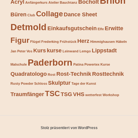
Brilon
Acryl
Bocholt
Anfängerkurs
Atelier
Bauchtanz
Collage
Büren
Dance Sheet
Club
Detmold
Einkaufsgutschein
Erwitte
Elfe
Figur
Herz
Flügel
Frederking
Frühstück
Himmighausen
Häkeln
Kurs
kurse
Lippstadt
Jan Peter Vos
Leinwand
Lemgo
Paderborn
Malschule
Patina
Powertex Kurse
Quadratologo
Rost-Technik
Rosttechnik
Rost
Skulptur
Rusty Powder
Schloss
Tage der Kunst
TSC
Traumfänger
TSG
VHS
wetterfest
Workshop
Stolz präsentiert von WordPress